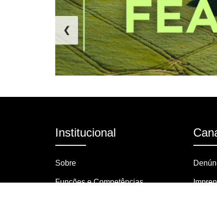
❮
Institucional
Cana
Sobre
Denúnc
Funções e Competências
Impre
Organograma
Pergun