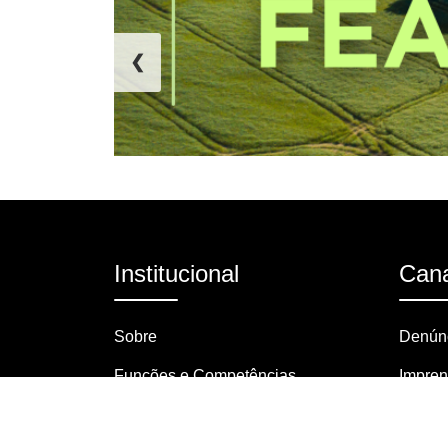
❮
Institucional
Cana
Sobre
Denúnc
Funções e Competências
Impre
Organograma
Pergun