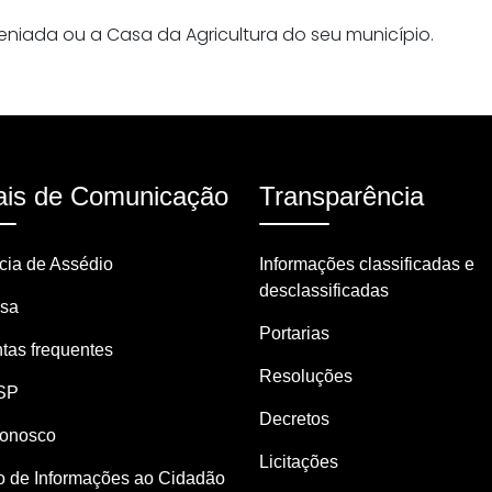
niada ou a Casa da Agricultura do seu município.
is de Comunicação
Transparência
ia de Assédio
Informações classificadas e
desclassificadas
nsa
Portarias
tas frequentes
Resoluções
SP
Decretos
Conosco
Licitações
o de Informações ao Cidadão