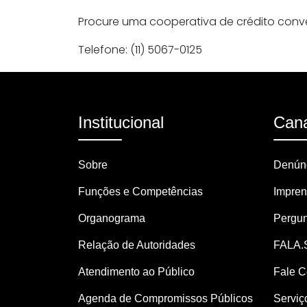
Procure uma cooperativa de crédito conve
Telefone: (11) 5067-0125
Institucional
Cana
Sobre
Denúnc
Funções e Competências
Impre
Organograma
Pergun
Relação de Autoridades
FALA.
Atendimento ao Público
Fale 
Agenda de Compromissos Públicos
Serviç