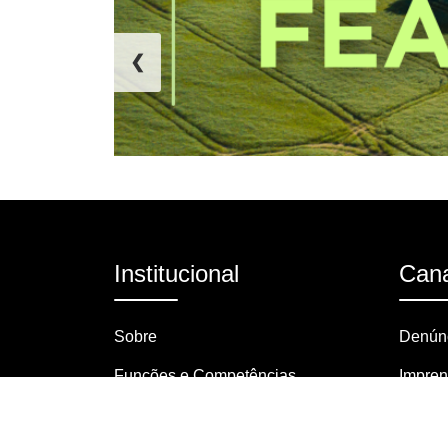
❮
Institucional
Cana
Sobre
Denúnc
Funções e Competências
Impre
Organograma
Pergun