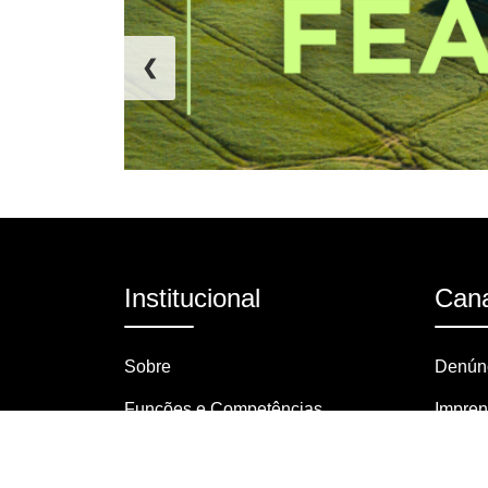
❮
Institucional
Cana
Sobre
Denúnc
Funções e Competências
Impre
Organograma
Pergun