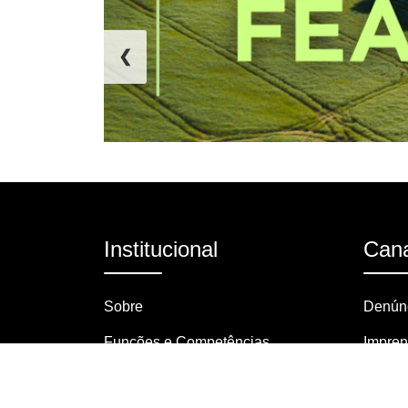
❮
Institucional
Cana
Sobre
Denúnc
Funções e Competências
Impre
Organograma
Pergun