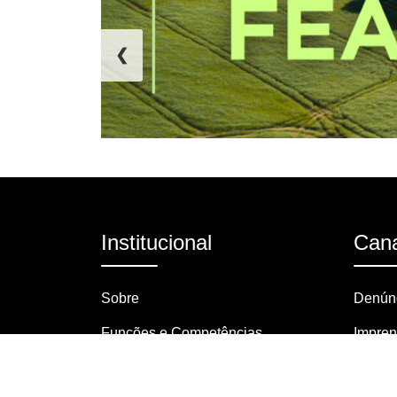
❮
Institucional
Cana
Sobre
Denúnc
Funções e Competências
Impre
Organograma
Pergun