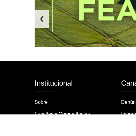
❮
Institucional
Cana
Sobre
Denúnc
Funções e Competências
Impre
Organograma
Pergun