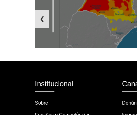
❮
Institucional
Cana
Sobre
Denúnc
Funções e Competências
Impre
Organograma
Pergun