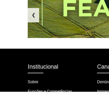
❮
Institucional
Cana
Sobre
Denúnc
Funções e Competências
Impre
Organograma
Pergun