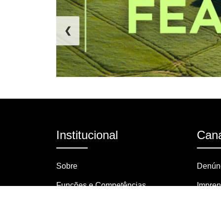
❮
Institucional
Cana
Sobre
Denúnc
Funções e Competências
Impre
Organograma
Pergun