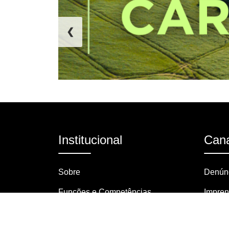
❮
Institucional
Cana
Sobre
Denúnc
Funções e Competências
Impre
Organograma
Pergun