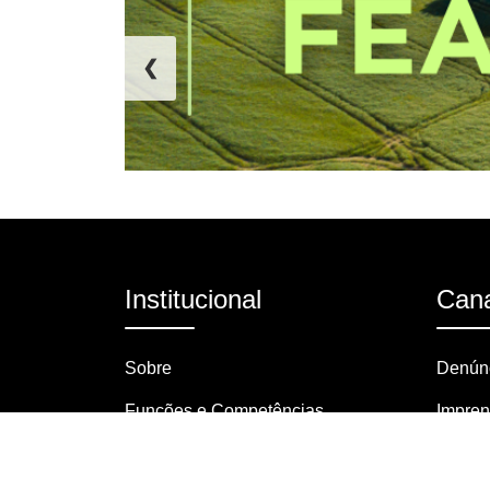
❮
Institucional
Cana
Sobre
Denúnc
Funções e Competências
Impre
Organograma
Pergun