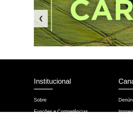
❮
Institucional
Cana
Sobre
Denúnc
Funções e Competências
Impre
Organograma
Pergun