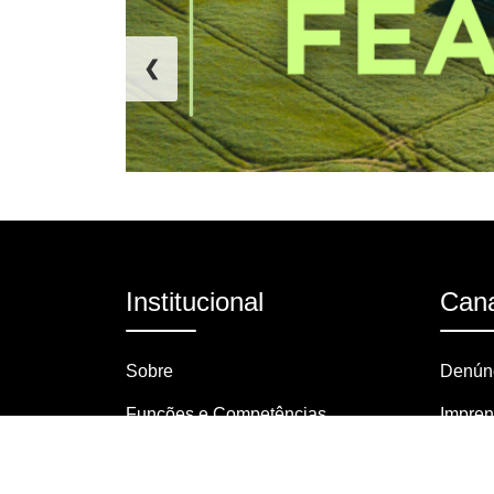
❮
Institucional
Cana
Sobre
Denúnc
Funções e Competências
Impre
Organograma
Pergun