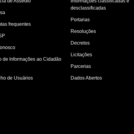
ia de Assédio
Informações classificadas e
desclassificadas
nsa
Portarias
tas frequentes
Resoluções
SP
Decretos
Conosco
Licitações
o de Informações ao Cidadão
Parcerias
ho de Usuários
Dados Abertos