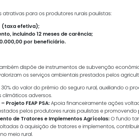
 atrativas para os produtores rurais paulistas:
(taxa efetiva);
to, incluindo 12 meses de carência;
0.000,00 por beneficiário.
AP também dispõe de instrumentos de subvenção econômi
lorizam os serviços ambientais prestados pelos agricult
30% do valor do prêmio do seguro rural, auxiliando o pr
 climáticos adversos.
– Projeto FEAP PSA:
Apoia financeiramente ações volta
restados pelos produtores rurais paulistas e promovendo
nto de Tratores e Implementos Agrícolas:
O fundo ta
voltadas à aquisição de tratores e implementos, contri
no meio rural.