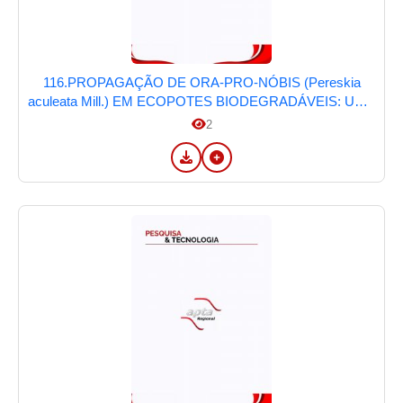
116.PROPAGAÇÃO DE ORA-PRO-NÓBIS (Pereskia
aculeata Mill.) EM ECOPOTES BIODEGRADÁVEIS: UMA
ABORDAGEM SUSTENTÁVEL NA SEGURANÇA
2
ALIMENTAR