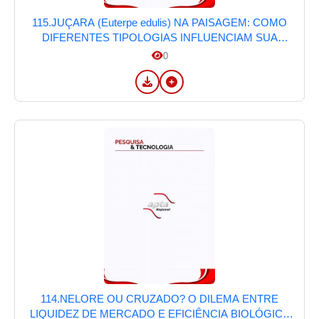
115.JUÇARA (Euterpe edulis) NA PAISAGEM: COMO
DIFERENTES TIPOLOGIAS INFLUENCIAM SUA
PRODUÇÃO NA MATA ATLÂNTICA DE
0
PINDAMONHANGABA, SP
114.NELORE OU CRUZADO? O DILEMA ENTRE
LIQUIDEZ DE MERCADO E EFICIÊNCIA BIOLÓGICA