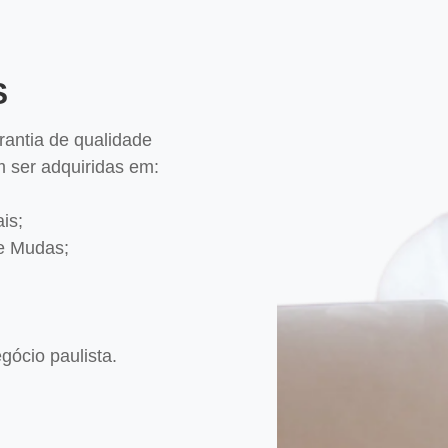
S
antia de qualidade
em ser adquiridas em:
is;
e Mudas;
gócio paulista.