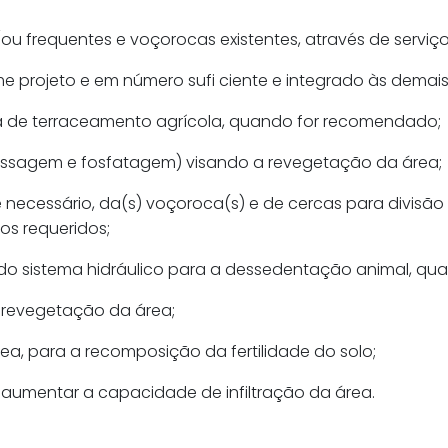
e/ou frequentes e voçorocas existentes, através de serv
 projeto e em número sufi ciente e integrado às demais 
a de terraceamento agrícola, quando for recomendado;
essagem e fosfatagem) visando a revegetação da área;
 necessário, da(s) voçoroca(s) e de cercas para divisão
s requeridos;
do sistema hidráulico para a dessedentação animal, q
 revegetação da área;
a, para a recomposição da fertilidade do solo;
o aumentar a capacidade de infiltração da área.