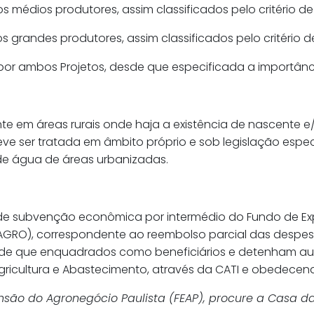
médios produtores, assim classificados pelo critério de 
 grandes produtores, assim classificados pelo critério de
por ambos Projetos, desde que especificada a importânc
e em áreas rurais onde haja a existência de nascente e/
eve ser tratada em âmbito próprio e sob legislação espe
de água de áreas urbanizadas.
de subvenção econômica por intermédio do Fundo de Ex
AGRO), correspondente ao reembolso parcial das despesa
e que enquadrados como beneficiários e detenham aut
gricultura e Abastecimento, através da CATI e obedecend
são do Agronegócio Paulista (FEAP), procure a Casa da