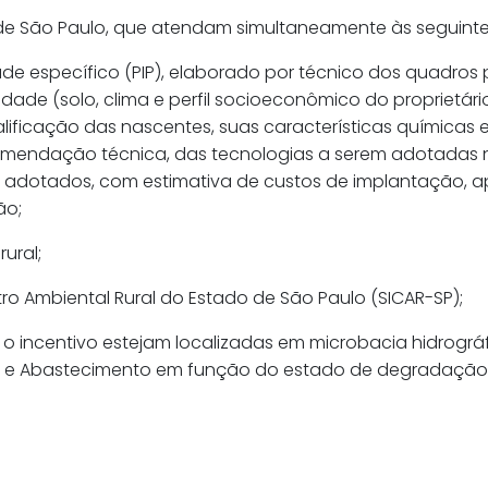
do de São Paulo, que atendam simultaneamente às seguint
de específico (PIP), elaborado por técnico dos quadros 
de (solo, clima e perfil socioeconômico do proprietário
ificação das nascentes, suas características químicas e
recomendação técnica, das tecnologias a serem adotad
m adotados, com estimativa de custos de implantação, 
ão;
ural;
ro Ambiental Rural do Estado de São Paulo (SICAR-SP);
o incentivo estejam localizadas em microbacia hidrogr
ura e Abastecimento em função do estado de degradação 