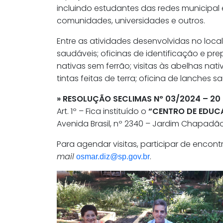
incluindo estudantes das redes municipal 
comunidades, universidades e outros.
Entre as atividades desenvolvidas no loca
saudáveis; oficinas de identificação e pr
nativas sem ferrão; visitas às abelhas nat
tintas feitas de terra; oficina de lanches s
» RESOLUÇÃO SECLIMAS Nº 03/2024 – 20 
Art. 1º – Fica instituído o
“CENTRO DE EDUCA
Avenida Brasil, nº 2340 – Jardim Chapadã
Para agendar visitas, participar de encon
mail
.
osmar.diz@sp.gov.br