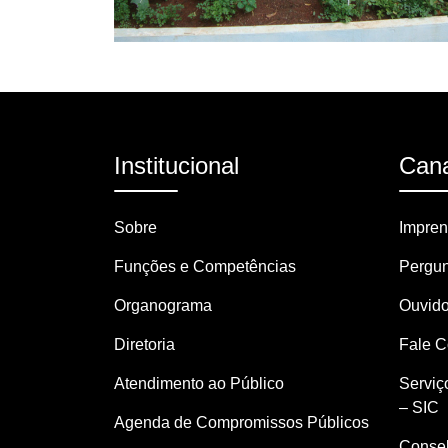
Institucional
Cana
Sobre
Impre
Funções e Competências
Pergun
Organograma
Ouvido
Diretoria
Fale 
Atendimento ao Público
Serviç
– SIC
Agenda de Compromissos Públicos
Consel