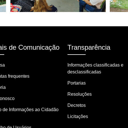
is de Comunicação
Transparência
nsa
Informações classificadas e
desclassificadas
tas frequentes
Portarias
ria
Resoluções
Conosco
Decretos
o de Informações ao Cidadão
Licitações
ho de Usuários