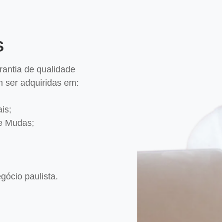
S
antia de qualidade
em ser adquiridas em:
is;
e Mudas;
gócio paulista.