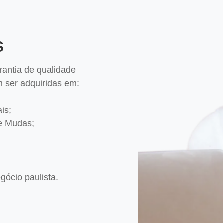
S
antia de qualidade
em ser adquiridas em:
is;
e Mudas;
gócio paulista.