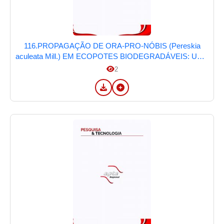
116.PROPAGAÇÃO DE ORA-PRO-NÓBIS (Pereskia
aculeata Mill.) EM ECOPOTES BIODEGRADÁVEIS: UMA
ABORDAGEM SUSTENTÁVEL NA SEGURANÇA
2
ALIMENTAR