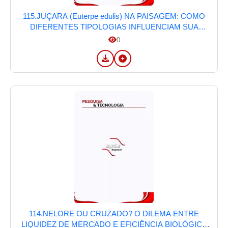
115.JUÇARA (Euterpe edulis) NA PAISAGEM: COMO
DIFERENTES TIPOLOGIAS INFLUENCIAM SUA
PRODUÇÃO NA MATA ATLÂNTICA DE
0
PINDAMONHANGABA, SP
114.NELORE OU CRUZADO? O DILEMA ENTRE
LIQUIDEZ DE MERCADO E EFICIÊNCIA BIOLÓGICA