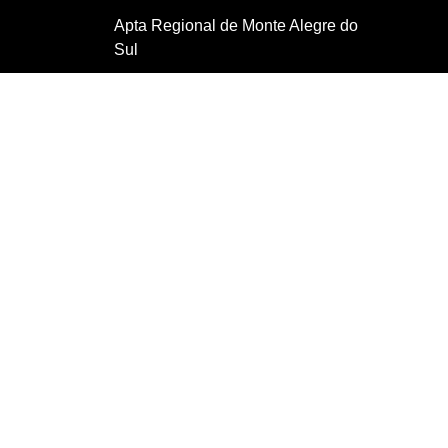
Apta Regional de Monte Alegre do
Sul
Apta Regional de Pariquera-Açu
Apta Regional de
Pindamonhangaba
Apta Regional de Pindorama
Apta Regional de Piracicaba
Apta Regional de Presidente
Prudente
Apta Regional de São Roque
Apta Regional de Tietê
Apta Regional de Ubatuba