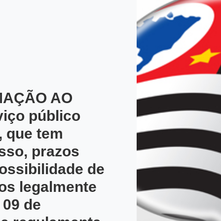
MAÇÃO AO
iço público
o, que tem
sso, prazos
ossibilidade de
os legalmente
 09 de