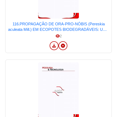
116.PROPAGAÇÃO DE ORA-PRO-NÓBIS (Pereskia
aculeata Mill.) EM ECOPOTES BIODEGRADÁVEIS: UMA
ABORDAGEM SUSTENTÁVEL NA SEGURANÇA
2
ALIMENTAR