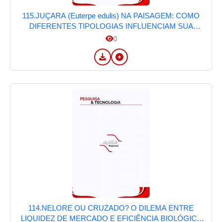
115.JUÇARA (Euterpe edulis) NA PAISAGEM: COMO
DIFERENTES TIPOLOGIAS INFLUENCIAM SUA
PRODUÇÃO NA MATA ATLÂNTICA DE
0
PINDAMONHANGABA, SP
114.NELORE OU CRUZADO? O DILEMA ENTRE
LIQUIDEZ DE MERCADO E EFICIÊNCIA BIOLÓGICA