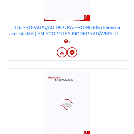
116.PROPAGAÇÃO DE ORA-PRO-NÓBIS (Pereskia
aculeata Mill.) EM ECOPOTES BIODEGRADÁVEIS: UMA
ABORDAGEM SUSTENTÁVEL NA SEGURANÇA
2
ALIMENTAR