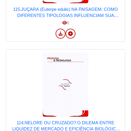
115.JUÇARA (Euterpe edulis) NA PAISAGEM: COMO
DIFERENTES TIPOLOGIAS INFLUENCIAM SUA
PRODUÇÃO NA MATA ATLÂNTICA DE
0
PINDAMONHANGABA, SP
114.NELORE OU CRUZADO? O DILEMA ENTRE
LIQUIDEZ DE MERCADO E EFICIÊNCIA BIOLÓGICA