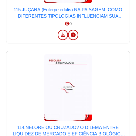
115.JUÇARA (Euterpe edulis) NA PAISAGEM: COMO
DIFERENTES TIPOLOGIAS INFLUENCIAM SUA
PRODUÇÃO NA MATA ATLÂNTICA DE
0
PINDAMONHANGABA, SP
114.NELORE OU CRUZADO? O DILEMA ENTRE
LIQUIDEZ DE MERCADO E EFICIÊNCIA BIOLÓGICA