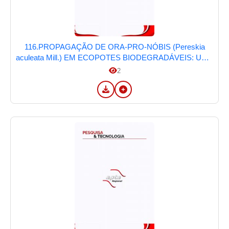
116.PROPAGAÇÃO DE ORA-PRO-NÓBIS (Pereskia
aculeata Mill.) EM ECOPOTES BIODEGRADÁVEIS: UMA
ABORDAGEM SUSTENTÁVEL NA SEGURANÇA
2
ALIMENTAR