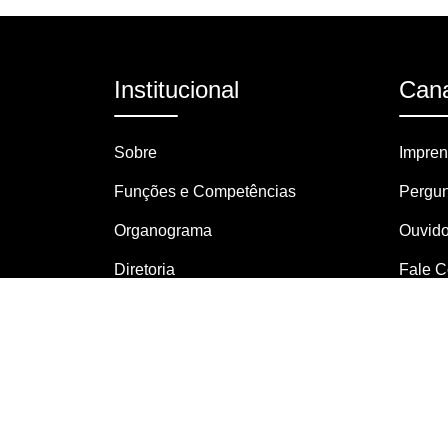
Institucional
Cana
Sobre
Impre
Funções e Competências
Pergun
Organograma
Ouvido
Diretoria
Fale 
Ex-Diretores
Serviç
– SIC
Atendimento ao Público
Consel
Agenda de Eventos
Clippi
Apta Regional de Adamantina