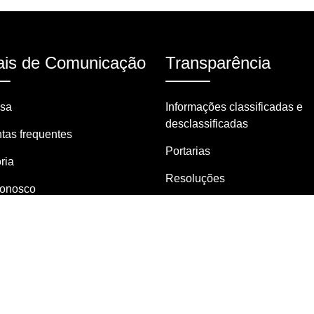
is de Comunicação
Transparência
nsa
Informações classificadas e
desclassificadas
tas frequentes
Portarias
ria
Resoluções
Conosco
Decretos
o de Informações ao Cidadão
Licitações
ho de Usuários
ng