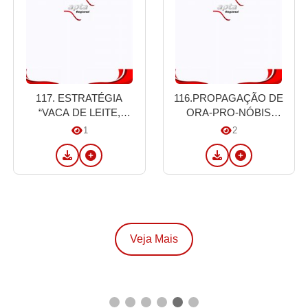
117. ESTRATÉGIA
116.PROPAGAÇÃO DE
“VACA DE LEITE,
ORA-PRO-NÓBIS
BEZERRO DE CORTE”:
(Pereskia aculeata Mill.)
1
2
OTIMIZANDO A
EM ECOPOTES
SUSTENTABILIDADE E
BIODEGRADÁVEIS:
A RENTABILIDADE NA
UMA ABORDAGEM
PECUÁRIA
SUSTENTÁVEL NA
SEGURANÇA
ALIMENTAR
Veja Mais