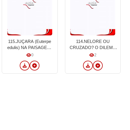
115.JUÇARA (Euterpe
114.NELORE OU
edulis) NA PAISAGEM:
CRUZADO? O DILEMA
COMO DIFERENTES
ENTRE LIQUIDEZ DE
0
2
TIPOLOGIAS
MERCADO E
INFLUENCIAM SUA
EFICIÊNCIA
PRODUÇÃO NA MATA
BIOLÓGICA NA IATF
ATLÂNTICA DE
PINDAMONHANGABA,
SP