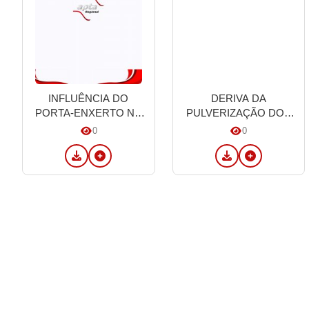
INFLUÊNCIA DO
DERIVA DA
PORTA-ENXERTO NA
PULVERIZAÇÃO DOS
PRODUÇÃO DE
AGROQUÍMICOS: UM
0
0
BORRACHA NATURAL
PROBLEMA NA
SERICICULTURA